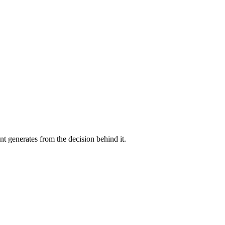
 ‌​‌ ‍‌‌ ​​‌‍‌‌​ ‌‌ ​ ‌‍ ‌‍ ​‌ ‌‌‌ ‌​‌‍‍‌‌‍ ‌‍ ‍‌‌​​‌‍​‌‌‍‌ ‌‍‌‌​‍‌‍‌ ​​‌‍​‌‌ ‌​‌‍‍​​ ‌‌‍‍​‌‍‌‌‌ ​‍‌‍ ​‍ ‍‌ ​ ‌ ‌‌‌‍​‍‌ ‌​‌‍‍‌‌ ‌​‌‍ ​‌‍‌‌​‍‌‍‌ ​​‌‍‌‌‌ ​‍‌ ​ ‌ ​​‌‍‌‌‌‍​ ‌ ‌​‌‍‍‌‌ ‌‍‌‍‌‌​ ‌‌ ​​‌ ‌‌‌‍​‍‌‍ ​‌‍‍‌‌ ​ ‌‍‍​‌‍‌‌‌‍‌​​‍​‍‌ ‌