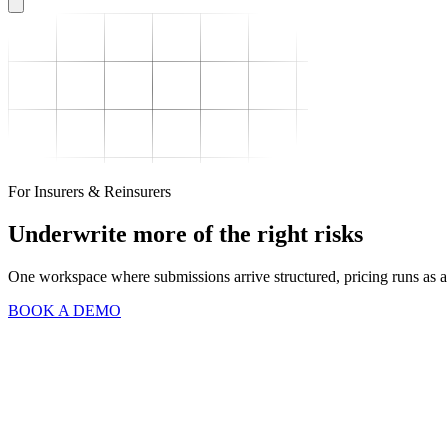
For Insurers & Reinsurers​​​​‌ ‍ ​‍​‍‌‍ ‌ ​‍‌‍‍‌‌‍‌ ‌‍‍‌‌‍ ‍​‍​‍​ ‍‍​‍​‍‌ ​ ‌‍​‌‌‍ ‍‌‍‍‌‌ ‌​‌ ‍‌​‍ ‍‌‍‍‌‌‍ ​‍​‍​‍ ​​‍​‍‌‍‍​‌ ​‍‌‍‌‌‌‍‌‍​‍​‍​ ‍‍​‍​‍​‍ ‌ ​ ‌ ‌​‌ ‌‌‌‍‌​‌‍‍‌‌‍ ​‍ ‌‍‍‌‌‍ ‍‌ ‌​‌‍‌‌‌‍ ‍‌ ‌​​‍ ‌‍‌‌‌‍‌​‌‍‍‌‌ ‌​​‍ ‌‍ ‌‌‍ ‌‍‌​‌‍‌‌​ ‌‌ ​​‌ ​‍‌‍‌‌‌ ​ ‌‍‌‌‌‍ ‍‌ ‌​‌‍​‌‌ ‌​‌‍‍‌‌‍ ‌‍ ‍​ ‍ ‌‍‍‌‌‍‌​​ ‌‌ ​ ‌‍ ‌‍ ​‌ ‌‌‌ ‌​‌‍‍‌‌‍ ‌‍ ‍​‍ ‌‌‍‍‌‌‍ ‍‌ ​ ‌ ‌‌‌ ​‍‌‍‌‌‌ ​‍‌ ​ ​ ‍ ‌ ‌​‌ ‍‌‌ ​​‌‍‌‌​ ‌‌ ​ ‌‍ ‌‍ ​‌ ‌‌‌ ‌​‌‍‍‌‌‍ ‌‍ ‍‌‌​​‌‍​‌‌‍‌ ‌‍‌‌​ ‍ ‌ ​​‌‍​‌‌ ‌​‌‍‍​​ ‌‌‍‍​‌‍‌‌‌ ​‍‌‍ ​‍ ‍‌‍‌‌‌ ‍‌‌‍‌‌‌‍​‍‌ ​‍‌‍ ‌ ‌ ​ ‌‍​‍‌‍​‌‌ ​ ‌‍‌‌‌‌‌‌‌ ​‍‌‍ ​​ ‌​‍‌‌​ ​‍‌​‌‍‌ ​ ‌ ‌​‌ ‌‌‌‍‌​‌‍‍‌‌‍ ​‍‌‍‌‍‍‌‌‍‌​​ ‌‌ ​ ‌‍ ‌‍ ​‌ ‌‌‌ ‌​‌‍‍‌‌‍ ‌‍ ‍​‍ ‌‌‍‍‌‌‍ ‍‌ ​ ‌ ‌‌‌ ​‍‌‍‌‌‌ ​‍‌ ​ ​‍‌‍‌ ‌​‌ ‍‌‌ ​​‌‍‌‌​ ‌‌ ​ ‌‍ ‌‍ ​‌ ‌‌‌ ‌​‌‍‍‌‌‍ ‌‍ ‍‌‌​​‌‍​‌‌‍‌ ‌‍‌‌​‍‌‍‌ ​​‌‍​‌‌ ‌​‌‍‍​​ ‌‌‍‍​‌‍‌‌‌ ​‍‌‍ ​‍ ‍‌‍‌‌‌ ‍‌‌‍‌‌‌‍​‍‌ ​‍‌‍ ‌ ‌ ​‍‌‍‌ ​​‌‍‌‌‌ ​‍‌ ​ ‌ ​​‌‍‌‌‌‍​ ‌ ‌​‌‍‍‌‌ ‌‍‌‍‌‌​ ‌‌ ​​‌ ‌‌‌‍​‍‌‍ ​‌‍‍‌‌ ​ ‌‍‍​‌‍‌‌‌‍‌​​‍​‍‌ ‌
Underwrite more of the right risks​​​​‌ ‍ ​‍​‍‌‍ ‌ ​‍‌‍‍‌‌‍‌ ‌‍‍‌‌‍ ‍​‍​‍​ ‍‍​‍​‍‌ ​ ‌‍​‌‌‍ ‍‌‍‍‌‌ ‌​‌ ‍‌​‍ ‍‌‍‍‌‌‍ ​‍​‍​‍ ​​‍​‍‌‍‍​‌ ​‍‌‍‌‌‌‍‌‍​‍​‍​ ‍‍​‍​‍​‍ ‌ ​ ‌ ‌​‌ ‌‌‌‍‌​‌‍‍‌‌‍ ​‍ ‌‍‍‌‌‍ ‍‌ ‌​‌‍‌‌‌‍ ‍‌ ‌​​‍ ‌‍‌‌‌‍‌​‌‍‍‌‌ ‌​​‍ ‌‍ ‌‌‍ ‌‍‌​‌‍‌‌​ ‌‌ ​​‌ ​‍‌‍‌‌‌ ​ ‌‍‌‌‌‍ ‍‌ ‌​‌‍​‌‌ ‌​‌‍‍‌‌‍ ‌‍ ‍​ ‍ ‌‍‍‌‌‍‌​​ ‌‌ ​ ‌‍ ‌‍ ​‌ ‌‌‌ ‌​‌‍‍‌‌‍ ‌‍ ‍​‍ ‌‌‍‍‌‌‍ ‍‌ ​ ‌ ‌‌‌ ​‍‌‍‌‌‌ ​‍‌ ​ ​ ‍ ‌ ‌​‌ ‍‌‌ ​​‌‍‌‌​ ‌‌ ​ ‌‍ ‌‍ ​‌ ‌‌‌ ‌​‌‍‍‌‌‍ ‌‍ ‍‌‌​​‌‍​‌‌‍‌ ‌‍‌‌​ ‍ ‌ ​​‌‍​‌‌ ‌​‌‍‍​​ ‌‌‍‍​‌‍‌‌‌ ​‍‌‍ ​‍ ‍‌ ‌​‌‍‍‌‌ ‌​‌‍ ​‌‍‌‌​ ‌‍​‍‌‍​‌‌ ​ ‌‍‌‌‌‌‌‌‌ ​‍‌‍ ​​ ‌​‍‌‌​ ​‍‌​‌‍‌ ​ ‌ ‌​‌ ‌‌‌‍‌​‌‍‍‌‌‍ ​‍‌‍‌‍‍‌‌‍‌​​ ‌‌ ​ ‌‍ ‌‍ ​‌ ‌‌‌ ‌​‌‍‍‌‌‍ ‌‍ ‍​‍ ‌‌‍‍‌‌‍ ‍‌ ​ ‌ ‌‌‌ ​‍‌‍‌‌‌ ​‍‌ ​ ​‍‌‍‌ ‌​‌ ‍‌‌ ​​‌‍‌‌​ ‌‌ ​ ‌‍ ‌‍ ​‌ ‌‌‌ ‌​‌‍‍‌‌‍ ‌‍ ‍‌‌​​‌‍​‌‌‍‌ ‌‍‌‌​‍‌‍‌ ​​‌‍​‌‌ ‌​‌‍‍​​ ‌‌‍‍​‌‍‌‌‌ ​‍‌‍ ​‍ ‍‌ ‌​‌‍‍‌‌ ‌​‌‍ ​‌‍‌‌​‍‌‍‌ ​​‌‍‌‌‌ ​‍‌ ​ ‌ ​​‌‍‌‌‌‍​ ‌ ‌​‌‍‍‌‌ ‌‍‌‍‌‌​ ‌‌ ​​‌ ‌‌‌‍​‍‌‍ ​‌‍‍‌‌ ​ ‌‍‍​‌‍‌‌‌‍‌​​‍​‍‌ ‌
One workspace where submissions arrive structured, pricing runs as a comparison of methods rather than a single number, and every document generates from the decision behind it.​​​​‌ ‍ ​‍​‍‌‍ ‌ ​‍‌‍‍‌‌‍‌ ‌‍‍‌‌‍ ‍​‍​‍​ ‍‍​‍​‍‌ ​ ‌‍​‌‌‍ ‍‌‍‍‌‌ ‌​‌ ‍‌​‍ ‍‌‍‍‌‌‍ ​‍​‍​‍ ​​‍​‍‌‍‍​‌ ​‍‌‍‌‌‌‍‌‍​‍​‍​ ‍‍​‍​‍​‍ ‌ ​ ‌ ‌​‌ ‌‌‌‍‌​‌‍‍‌‌‍ ​‍ ‌‍‍‌‌‍ ‍‌ ‌​‌‍‌‌‌‍ ‍‌ ‌​​‍ ‌‍‌‌‌‍‌​‌‍‍‌‌ ‌​​‍ ‌‍ ‌‌‍ ‌‍‌​‌‍‌‌​ ‌‌ ​​‌ ​‍‌‍‌‌‌
BOOK A DEMO