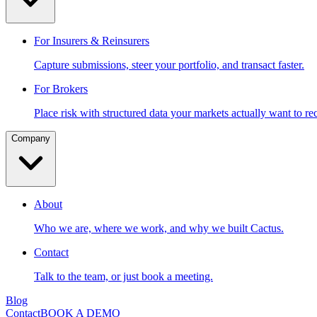
For Insurers & Reinsurers
Capture submissions, steer your portfolio, and transact faster.
For Brokers
Place risk with structured data your markets actually want to re
Company
About
Who we are, where we work, and why we built Cactus.
Contact
Talk to the team, or just book a meeting.
Blog
Contact
BOOK A DEMO