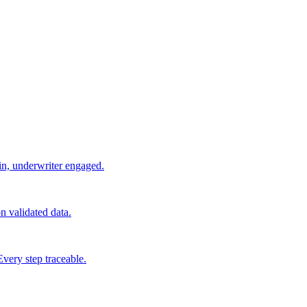
 in, underwriter engaged.
on validated data.
Every step traceable.