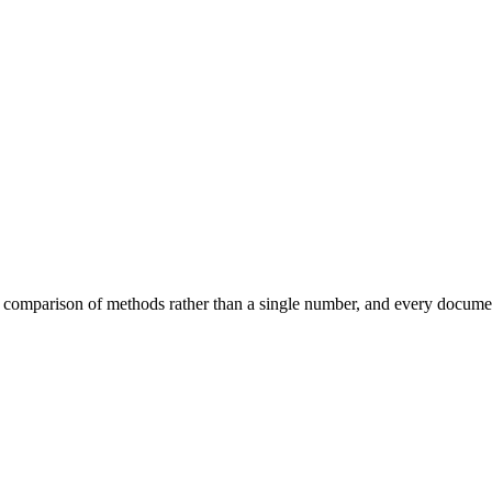
 ​ ‌‍‌‌‌‍ ‍‌ ‌​‌‍​‌‌ ‌​‌‍‍‌‌‍ ‌‍ ‍​ ‍ ‌‍‍‌‌‍‌​​ ‌‌ ​ ‌‍ ‌‍ ​‌ ‌‌‌ ‌​‌‍‍‌‌‍ ‌‍ ‍​‍ ‌‌‍‍‌‌‍ ‍‌ ​ ‌ ‌‌‌ ​‍‌‍‌‌‌ ​‍‌ ​ ​ ‍ ‌ ‌​‌ ‍‌‌ ​​‌‍‌‌​ ‌‌ ​ ‌‍ ‌‍ ​‌ ‌‌‌ ‌​‌‍‍‌‌‍ ‌‍ ‍‌‌​​‌‍​‌‌‍‌ ‌‍‌‌​ ‍ ‌ ​​‌‍​‌‌ ‌​‌‍‍​​ ‌‌‍‍​‌‍‌‌‌ ​‍‌‍ ​‍ ‍‌ ​ ‌ ‌‌‌‍​‍‌ ‌​‌‍‍‌‌ ‌​‌‍ ​‌‍‌‌​ ‌‍​‍‌‍​‌‌ ​ ‌‍‌‌‌‌‌‌‌ ​‍‌‍ ​​ ‌​‍‌‌​ ​‍‌​‌‍‌ ​ ‌ ‌​‌ ‌‌‌‍‌​‌‍‍‌‌‍ ​‍‌‍‌‍‍‌‌‍‌​​ ‌‌ ​ ‌‍ ‌‍ ​‌ ‌‌‌ ‌​‌‍‍‌‌‍ ‌‍ ‍​‍ ‌‌‍‍‌‌‍ ‍‌ ​ ‌ ‌‌‌ ​‍‌‍‌‌‌ ​‍‌ ​ ​‍‌‍‌