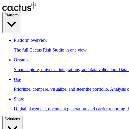
Platform
Platform overview
The full Cactus Risk Studio in one view.
Organize
Smart capture, universal integrations, and data validation. Data
Use
Prioritize, compare, visualize, and steer the portfolio. Analysis 
Share
Digital placement, document generation, and carrier reporting. 
Solutions